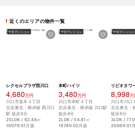
近くのエリアの物件一覧
中古マンション
中古マンション
中古マンション
レクセルプラザ西川口
本町ハイツ
4,680
3,480
8,998
万円
万円
万
川口市並木３丁目
川口市本町４丁目
川口市川口
京浜東北・根岸線 西川口
京浜東北・根岸線 川口駅
京浜東北・
駅 徒歩3分
徒歩4分
徒歩5分
2SLDK / 62.48㎡
2LDK / 54.81㎡
3LDK / 77.
1997年01月築
1974年02月築
2006年01