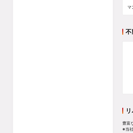
マ
不
リ
豊富
※当