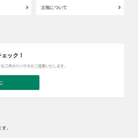
土地について
チェック！
誇る三井のリハウスがご提案いたします。
む
ます。