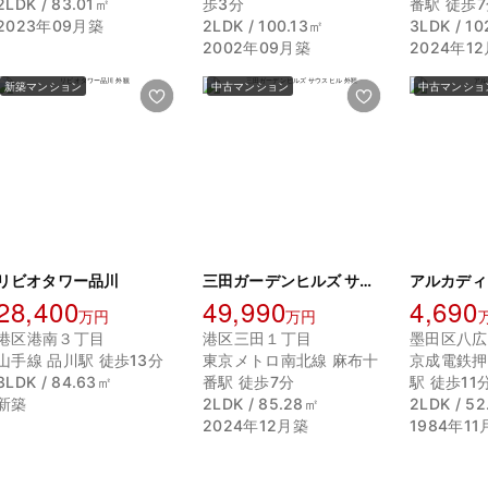
2LDK / 83.01㎡
歩3分
番駅 徒歩
2023年09月築
2LDK / 100.13㎡
3LDK / 1
2002年09月築
2024年1
新築マンション
中古マンション
中古マンショ
リビオタワー品川
三田ガーデンヒルズ サウスヒル
アルカディ
28,400
49,990
4,690
万円
万円
港区港南３丁目
港区三田１丁目
墨田区八広
山手線 品川駅 徒歩13分
東京メトロ南北線 麻布十
京成電鉄押
3LDK / 84.63㎡
番駅 徒歩7分
駅 徒歩11
新築
2LDK / 85.28㎡
2LDK / 5
2024年12月築
1984年1