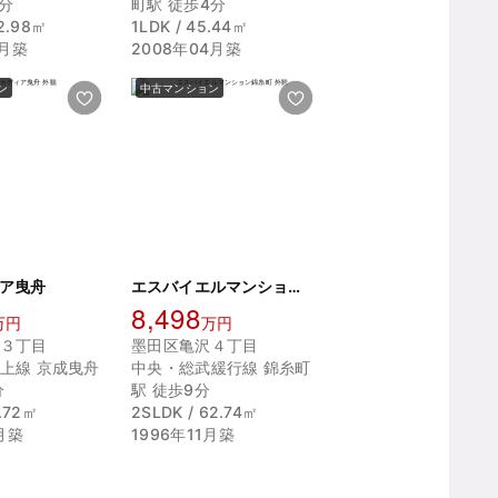
7分
町駅 徒歩4分
02.98㎡
1LDK / 45.44㎡
2月築
2008年04月築
ン
中古マンション
ア曳舟
エスバイエルマンション錦糸町
8,498
万円
万円
３丁目
墨田区亀沢４丁目
上線 京成曳舟
中央・総武緩行線 錦糸町
分
駅 徒歩9分
2.72㎡
2SLDK / 62.74㎡
1月築
1996年11月築