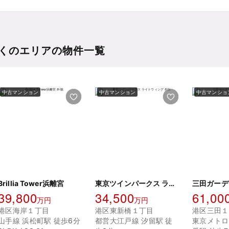
くのエリアの物件一覧
中古マンション
中古マンション
中古マンショ
Brillia Tower浜離宮
東京ツインパークス ライトウィング
39,800
34,500
61,00
万円
万円
港区海岸１丁目
港区東新橋１丁目
港区三田１
山手線 浜松町駅 徒歩6分
都営大江戸線 汐留駅 徒
東京メトロ