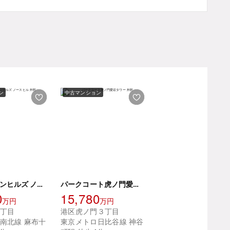
ン
中古マンション
三田ガーデンヒルズ ノースヒル
パークコート虎ノ門愛宕タワー
0
15,780
万円
万円
丁目
港区虎ノ門３丁目
南北線 麻布十
東京メトロ日比谷線 神谷