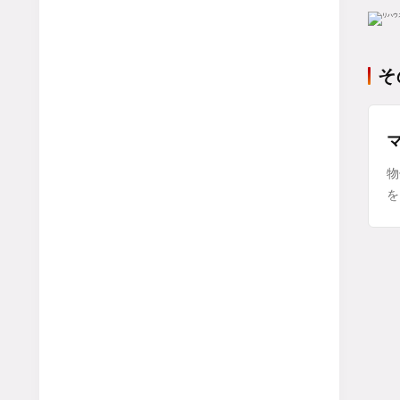
そ
物
を