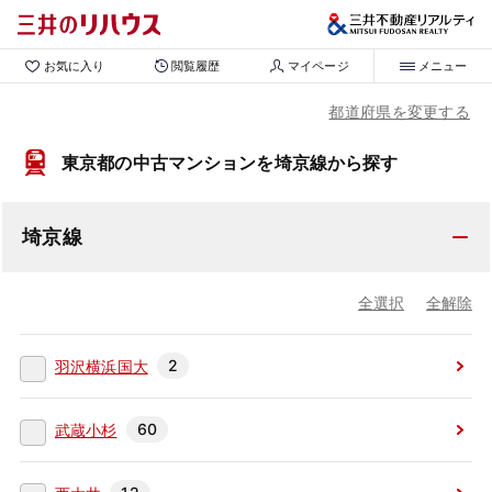
お気に入り
閲覧履歴
マイページ
メニュー
都道府県を変更する
東京都の中古マンションを埼京線から探す
埼京線
全選択
全解除
2
羽沢横浜国大
60
武蔵小杉