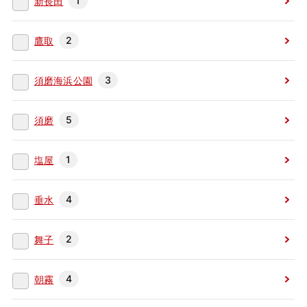
1
新長田
2
鷹取
3
須磨海浜公園
5
須磨
1
塩屋
4
垂水
2
舞子
4
朝霧