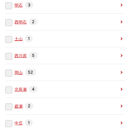
3
明石
2
西明石
1
土山
5
西川原
52
岡山
4
北長瀬
2
庭瀬
1
中庄