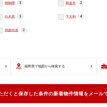
3
2
雑餉隈
桜並木
3
4
白木原
下大利
2
朝倉街道
福岡県で地図から検索する
ただくと保存した条件の新着物件情報をメール