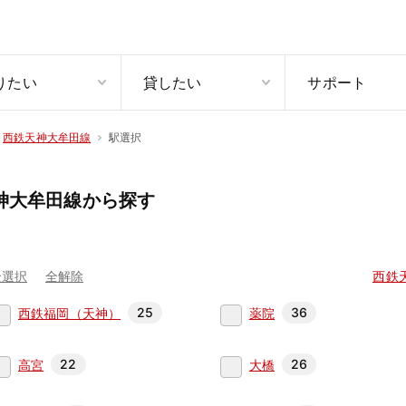
りたい
貸したい
サポート
駅選択
西鉄天神大牟田線
神大牟田線から探す
全選択
全解除
西鉄
25
36
西鉄福岡（天神）
薬院
22
26
高宮
大橋