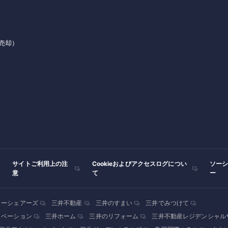
売却）
サイトご利用上の注
Cookieおよびアクセスログについ
ソー
意
て
ー
カーシェアーズ
三井不動産
三井のすまい
三井でみつけて
ノベーション
三井ホーム
三井のリフォーム
三井不動産レジデンシャル