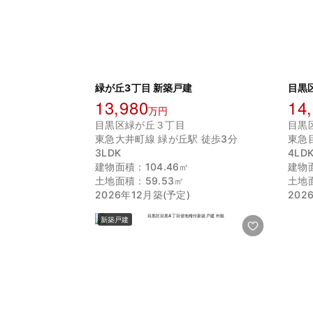
緑が丘3丁目 新築戸建
目黒
13,980
14
万円
目黒区緑が丘３丁目
目黒
東急大井町線 緑が丘駅 徒歩3分
東急
3LDK
4LD
建物面積：104.46㎡
建物面
土地面積：59.53㎡
土地面
2026年12月築(予定)
202
新築戸建