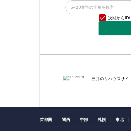
次回からI
三井のリハウスサイ
首都圏
関西
中部
札幌
東北