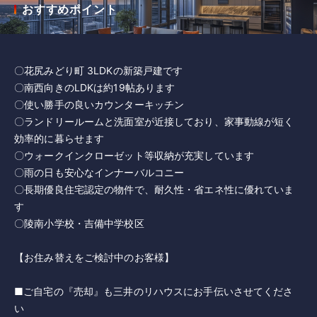
おすすめポイント
〇花尻みどり町 3LDKの新築戸建です
〇南西向きのLDKは約19帖あります
〇使い勝手の良いカウンターキッチン
〇ランドリールームと洗面室が近接しており、家事動線が短く
効率的に暮らせます
〇ウォークインクローゼット等収納が充実しています
〇雨の日も安心なインナーバルコニー
〇長期優良住宅認定の物件で、耐久性・省エネ性に優れていま
す
〇陵南小学校・吉備中学校区
【お住み替えをご検討中のお客様】
■ご自宅の『売却』も三井のリハウスにお手伝いさせてくださ
い