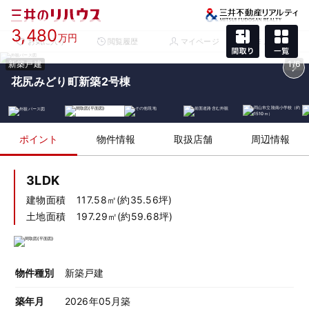
3,480
万円
お気に入り
閲覧履歴
マイページ
メニュー
新築戸建
1/6
花尻みどり町新築2号棟
ポイント
物件情報
取扱店舗
周辺情報
3LDK
建物面積
117.58㎡(約35.56坪)
土地面積
197.29㎡(約59.68坪)
物件種別
新築戸建
築年月
2026年05月築