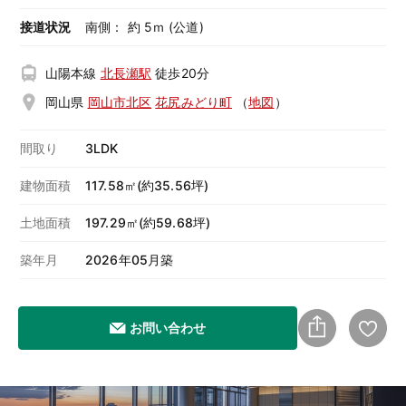
接道状況
南側： 約 5ｍ (公道)
山陽本線
北長瀬駅
徒歩20分
岡山県
岡山市北区
花尻みどり町
（
地図
）
間取り
3LDK
建物面積
117.58㎡(約35.56坪)
土地面積
197.29㎡(約59.68坪)
築年月
2026年05月築
お問い合わせ