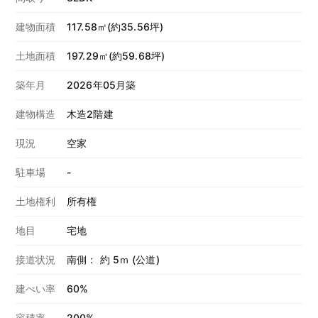
建物面積
117.58㎡(約35.56坪)
土地面積
197.29㎡(約59.68坪)
築年月
2026年05月築
建物構造
木造2階建
現況
空家
駐車場
-
土地権利
所有権
地目
宅地
接道状況
南側： 約 5ｍ (公道)
建ぺい率
60%
容積率
200%