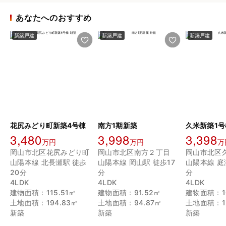
あなたへのおすすめ
新築戸建
新築戸建
新築戸建
花尻みどり町新築4号棟
南方1期新築
久米新築1号
3,480
3,998
3,398
万円
万円
万
岡山市北区花尻みどり町
岡山市北区南方２丁目
岡山市北区
山陽本線 北長瀬駅 徒歩
山陽本線 岡山駅 徒歩17
山陽本線 庭
20分
分
分
4LDK
4LDK
4LDK
建物面積：115.51㎡
建物面積：91.52㎡
建物面積：10
土地面積：194.83㎡
土地面積：94.87㎡
土地面積：12
新築
新築
新築