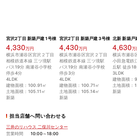
宮沢2丁目 新築戸建 1号棟
宮沢2丁目 新築戸建 3号棟
北新 新築戸建
4,330
4,430
4,630
万円
万円
万
横浜市瀬谷区宮沢２丁目
横浜市瀬谷区宮沢２丁目
横浜市瀬谷
相模鉄道本線 三ツ境駅
相模鉄道本線 三ツ境駅
小田急電鉄
バス19分 南瀬谷小学校
バス19分 南瀬谷小学校
丘駅 徒歩1
停歩4分
停歩3分
3LDK
4LDK
4LDK
建物面積：99
建物面積：100.91㎡
建物面積：100.71㎡
土地面積：12
土地面積：105.11㎡
土地面積：105.14㎡
新築
新築
新築
担当店舗へ問い合わせる
三井のリハウス 二俣川センター
営業時間
10:00～18:00