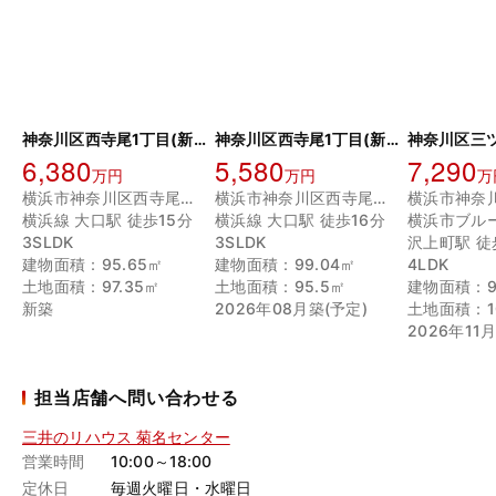
神奈川区西寺尾1丁目(新築戸建)
神奈川区西寺尾1丁目(新築戸建)
6,380
5,580
7,290
万円
万円
万
横浜市神奈川区西寺尾１丁目
横浜市神奈川区西寺尾１丁目
横浜線 大口駅 徒歩15分
横浜線 大口駅 徒歩16分
横浜市ブル
3SLDK
3SLDK
沢上町駅 徒
建物面積：95.65㎡
建物面積：99.04㎡
4LDK
土地面積：97.35㎡
土地面積：95.5㎡
建物面積：9
新築
2026年08月築(予定)
土地面積：10
2026年11
担当店舗へ問い合わせる
三井のリハウス 菊名センター
営業時間
10:00～18:00
定休日
毎週火曜日・水曜日