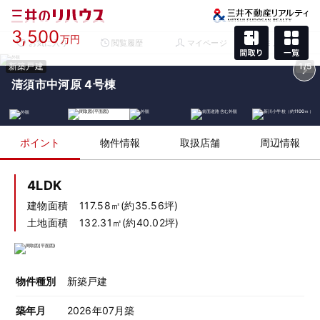
3,500
万円
お気に入り
閲覧履歴
マイページ
メニュー
新築戸建
1/5
清須市中河原 4号棟
ポイント
物件情報
取扱店舗
周辺情報
4LDK
建物面積
117.58㎡(約35.56坪)
土地面積
132.31㎡(約40.02坪)
物件種別
新築戸建
築年月
2026年07月築