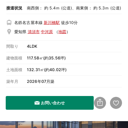
接道状況
南西側： 約 5.4ｍ (公道)、南東側： 約 5.3ｍ (公道)
名鉄名古屋本線
新川橋駅
徒歩10分
愛知県
清須市
中河原
（
地図
）
間取り
4LDK
建物面積
117.58㎡(約35.56坪)
土地面積
132.31㎡(約40.02坪)
築年月
2026年07月築
お問い合わせ