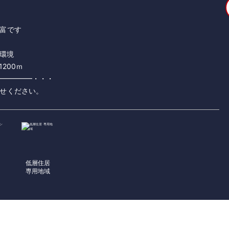
富です
環境
200ｍ
━━━━━・・・
低層住居
ン
専用地域