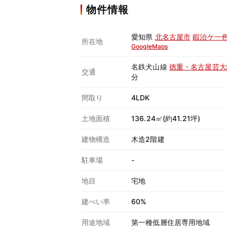
物件情報
愛知県
北名古屋市
鍜治ケ一
所在地
GoogleMaps
名鉄犬山線
徳重・名古屋芸大
交通
分
間取り
4LDK
土地面積
136.24㎡(約41.21坪)
建物構造
木造2階建
駐車場
-
地目
宅地
建ぺい率
60%
用途地域
第一種低層住居専用地域