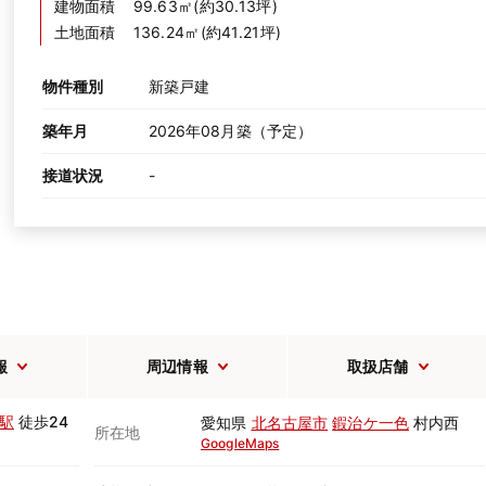
建物面積
99.63㎡(約30.13坪)
土地面積
136.24㎡(約41.21坪)
物件種別
新築戸建
築年月
2026年08月築（予定）
接道状況
-
報
周辺情報
取扱店舗
駅
徒歩24
愛知県
北名古屋市
鍜治ケ一色
村内西
所在地
GoogleMaps