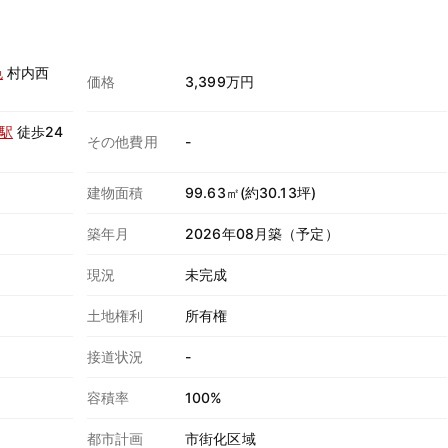
色
村内西
価格
3,399万円
駅
徒歩24
その他費用
-
建物面積
99.63㎡(約30.13坪)
築年月
2026年08月築（予定）
現況
未完成
土地権利
所有権
接道状況
-
容積率
100%
都市計画
市街化区域