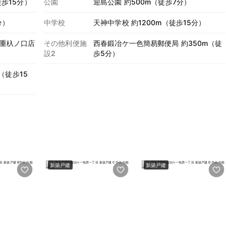
徒歩15分）
公園
迎島公園 約500m（徒歩7分）
分）
中学校
天神中学校 約1200m（徒歩15分）
徳重杁ノ口店
その他利便施
西春鍛冶ケ一色簡易郵便局 約350m（徒
設2
歩5分）
m（徒歩15
新築戸建
新築戸建