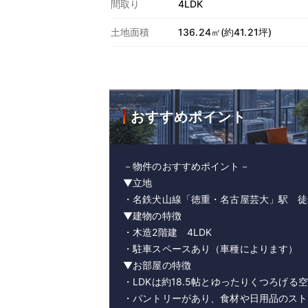
間取り
4LDK
土地面積
136.24㎡(約41.21坪)
おすすめポイント
－物件のおすすめポイント－
▼立地
・名鉄犬山線「徳重・名古屋芸大」駅 徒
▼建物の特徴
・木造2階建 4LDK
・駐車スペースあり（車種によります）
▼お部屋の特徴
・LDKは約18.5帖とゆったりくつろげる
・パントリーがあり、食材や日用品のスト