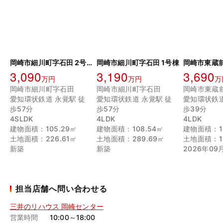
岡崎市細川町字石田 2号棟
岡崎市細川町字石田 1号棟
3,090
3,190
3,690
万円
万円
万
岡崎市細川町字石田
岡崎市細川町字石田
岡崎市東蔵
愛知環状鉄道 永覚駅 徒
愛知環状鉄道 永覚駅 徒
愛知環状鉄道
歩57分
歩57分
歩39分
4SLDK
4LDK
4LDK
建物面積：105.29㎡
建物面積：108.54㎡
建物面積：10
土地面積：226.61㎡
土地面積：289.69㎡
土地面積：13
新築
新築
2026年09
担当店舗へ問い合わせる
三井のリハウス 岡崎センター
営業時間
10:00～18:00