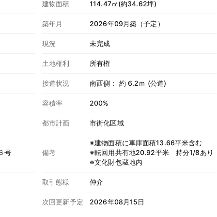
建物面積
114.47㎡(約34.62坪)
築年月
2026年09月築（予定）
現況
未完成
土地権利
所有権
接道状況
南西側： 約 6.2ｍ (公道)
容積率
200%
都市計画
市街化区域
※建物面積に車庫面積13.66平米含む
６号
備考
※転回用共有地20.92平米 持分1/8あり
※文化財包蔵地内
取引態様
仲介
次回更新予定
2026年08月15日