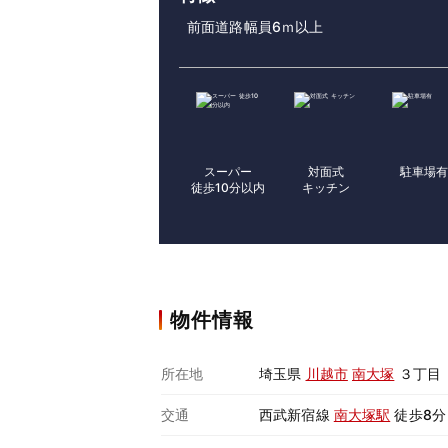
前面道路幅員6ｍ以上
スーパー
対面式
駐車場
徒歩10分以内
キッチン
物件情報
所在地
埼玉県
川越市
南大塚
３丁目
交通
西武新宿線
南大塚駅
徒歩8分