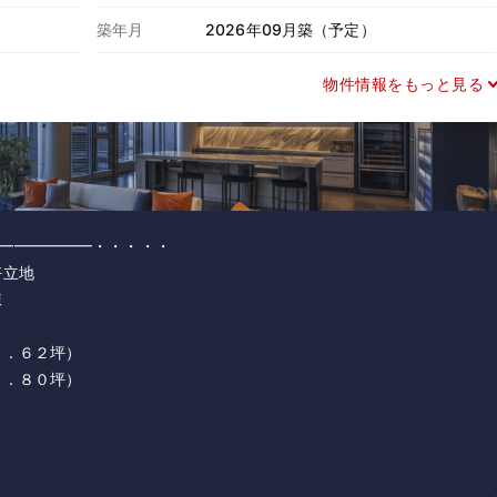
築年月
2026年09月築（予定）
物件情報をもっと見る
━━━━━━・・・・・
好立地
棟
４．６２坪）
４．８０坪）