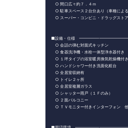
○ 間口広々約７．４ｍ
○ 駐車スペース２台分あり（車種によ
○ スーパー・コンビニ・ドラッグスト
■設備・仕様 ━━━━━━━━━━━━
○ 会話の弾む対面式キッチン
○ 食器洗浄機・水栓一体型浄水器付き
○ １坪タイプの浴室暖房換気乾燥機付
○ ハンドシャワー付き洗面化粧台
○ 全居室収納有
○ トイレ２ヶ所
○ 全居室複層ガラス
○ シャッター雨戸（１Ｆのみ）
○ ２面バルコニー
○ ＴＶモニター付きインターフォン 
■周辺環境 ━━━━━━━━━━━━━