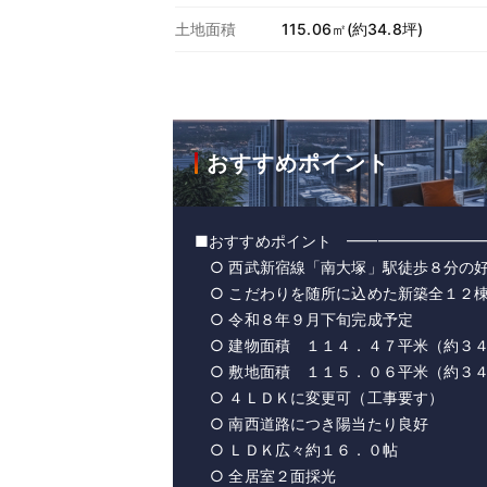
土地面積
115.06㎡(約34.8坪)
おすすめポイント
■おすすめポイント ━━━━━━━━━
○ 西武新宿線「南大塚」駅徒歩８分の
○ こだわりを随所に込めた新築全１２
○ 令和８年９月下旬完成予定
○ 建物面積 １１４．４７平米（約３
○ 敷地面積 １１５．０６平米（約３
○ ４ＬＤＫに変更可（工事要す）
○ 南西道路につき陽当たり良好
○ ＬＤＫ広々約１６．０帖
○ 全居室２面採光