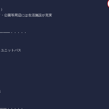
る）
ア・公園等周辺には生活施設が充実
━━━・・・・・
きユニットバス
他
━━・・・・・