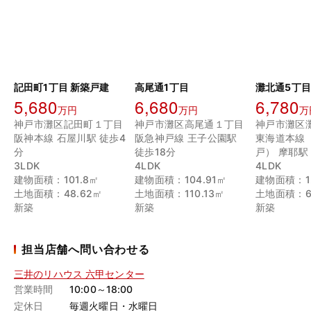
記田町1丁目 新築戸建
高尾通1丁目
灘北通5丁目
5,680
6,680
6,780
万円
万円
万
神戸市灘区記田町１丁目
神戸市灘区高尾通１丁目
神戸市灘区
阪神本線 石屋川駅 徒歩4
阪急神戸線 王子公園駅
東海道本線
分
徒歩18分
戸） 摩耶駅
3LDK
4LDK
4LDK
建物面積：101.8㎡
建物面積：104.91㎡
建物面積：12
土地面積：48.62㎡
土地面積：110.13㎡
土地面積：6
新築
新築
新築
担当店舗へ問い合わせる
三井のリハウス 六甲センター
営業時間
10:00～18:00
定休日
毎週火曜日・水曜日