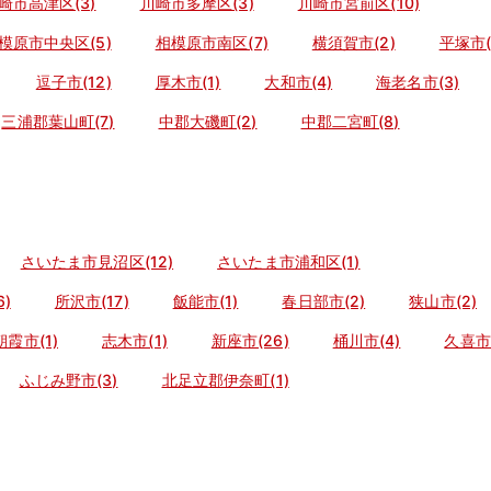
崎市高津区(3)
川崎市多摩区(3)
川崎市宮前区(10)
模原市中央区(5)
相模原市南区(7)
横須賀市(2)
平塚市(
逗子市(12)
厚木市(1)
大和市(4)
海老名市(3)
三浦郡葉山町(7)
中郡大磯町(2)
中郡二宮町(8)
さいたま市見沼区(12)
さいたま市浦和区(1)
)
所沢市(17)
飯能市(1)
春日部市(2)
狭山市(2)
朝霞市(1)
志木市(1)
新座市(26)
桶川市(4)
久喜市(
ふじみ野市(3)
北足立郡伊奈町(1)