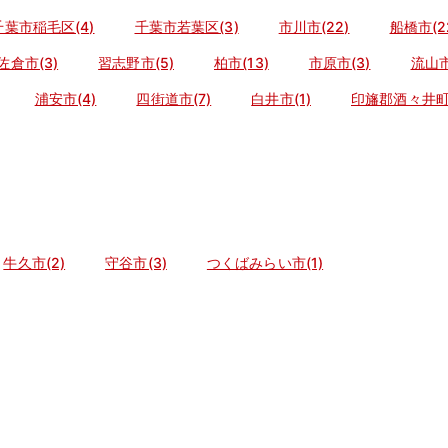
千葉市稲毛区(4)
千葉市若葉区(3)
市川市(22)
船橋市(2
佐倉市(3)
習志野市(5)
柏市(13)
市原市(3)
流山市
浦安市(4)
四街道市(7)
白井市(1)
印旛郡酒々井町(
牛久市(2)
守谷市(3)
つくばみらい市(1)