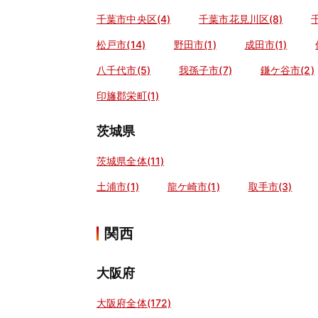
千葉市中央区(4)
千葉市花見川区(8)
松戸市(14)
野田市(1)
成田市(1)
八千代市(5)
我孫子市(7)
鎌ケ谷市(2)
印旛郡栄町(1)
茨城県
茨城県全体(11)
土浦市(1)
龍ケ崎市(1)
取手市(3)
関西
大阪府
大阪府全体(172)