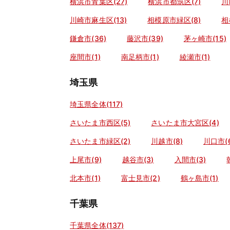
横浜市青葉区(27)
横浜市都筑区(7)
川
川崎市麻生区(13)
相模原市緑区(8)
相
鎌倉市(36)
藤沢市(39)
茅ヶ崎市(15)
座間市(1)
南足柄市(1)
綾瀬市(1)
埼玉県
埼玉県全体(117)
さいたま市西区(5)
さいたま市大宮区(4)
さいたま市緑区(2)
川越市(8)
川口市(6
上尾市(9)
越谷市(3)
入間市(3)
北本市(1)
富士見市(2)
鶴ヶ島市(1)
千葉県
千葉県全体(137)