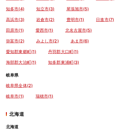
知多市(4)
知立市(3)
尾張旭市(5)
高浜市(3)
岩倉市(2)
豊明市(1)
日進市(7)
田原市(1)
愛西市(1)
北名古屋市(5)
弥富市(2)
みよし市(2)
あま市(6)
愛知郡東郷町(1)
丹羽郡大口町(1)
海部郡大治町(1)
知多郡東浦町(3)
岐阜県
岐阜県全体(2)
岐阜市(1)
瑞穂市(1)
北海道
北海道