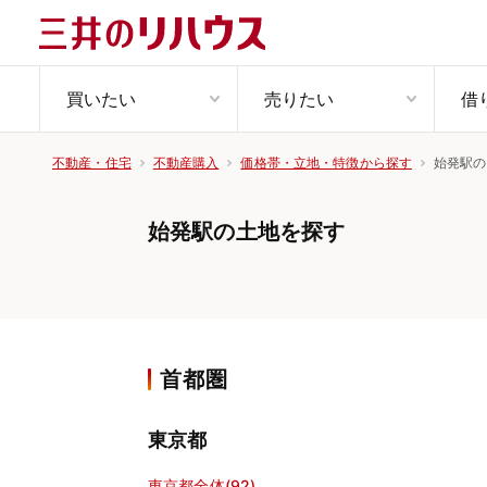
買いたい
売りたい
借
始発駅の
不動産・住宅
不動産購入
価格帯・立地・特徴から探す
始発駅の土地を探す
首都圏
東京都
東京都全体(92)