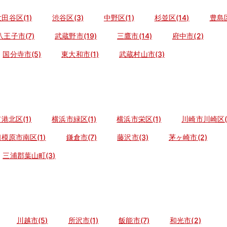
田谷区(1)
渋谷区(3)
中野区(1)
杉並区(14)
豊島区
八王子市(7)
武蔵野市(19)
三鷹市(14)
府中市(2)
国分寺市(5)
東大和市(1)
武蔵村山市(3)
港北区(1)
横浜市緑区(1)
横浜市栄区(1)
川崎市川崎区(
模原市南区(1)
鎌倉市(7)
藤沢市(3)
茅ヶ崎市(2)
三浦郡葉山町(3)
川越市(5)
所沢市(1)
飯能市(7)
和光市(2)