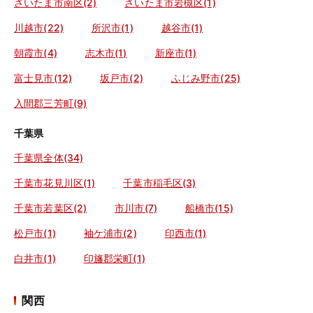
さいたま市南区(2)
さいたま市岩槻区(1)
川越市(22)
所沢市(1)
越谷市(1)
朝霞市(4)
志木市(1)
新座市(1)
富士見市(12)
坂戸市(2)
ふじみ野市(25)
入間郡三芳町(9)
千葉県
千葉県全体(34)
千葉市花見川区(1)
千葉市稲毛区(3)
千葉市若葉区(2)
市川市(7)
船橋市(15)
松戸市(1)
袖ケ浦市(2)
印西市(1)
白井市(1)
印旛郡栄町(1)
関西