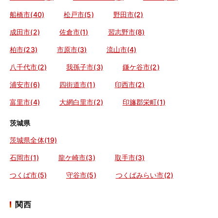
船橋市(40)
松戸市(5)
野田市(2)
成田市(2)
佐倉市(1)
習志野市(8)
柏市(23)
市原市(3)
流山市(4)
八千代市(2)
我孫子市(3)
鎌ケ谷市(2)
浦安市(6)
四街道市(1)
印西市(2)
富里市(4)
大網白里市(2)
印旛郡栄町(1)
茨城県
茨城県全体(19)
石岡市(1)
龍ケ崎市(3)
取手市(3)
つくば市(5)
守谷市(5)
つくばみらい市(2)
関西