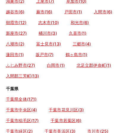
鴻巣市(2)
上尾市(7)
草加市(10)
越谷市(6)
蕨市(16)
戸田市(1)
入間市(6)
朝霞市(12)
志木市(10)
和光市(6)
新座市(27)
桶川市(3)
久喜市(1)
八潮市(2)
富士見市(13)
三郷市(4)
蓮田市(1)
坂戸市(7)
鶴ヶ島市(1)
ふじみ野市(27)
白岡市(1)
北足立郡伊奈町(1)
入間郡三芳町(13)
千葉県
千葉県全体(171)
千葉市中央区(4)
千葉市花見川区(3)
千葉市稲毛区(17)
千葉市若葉区(6)
千葉市緑区(2)
千葉市美浜区(3)
市川市(25)