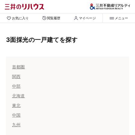
お気に入り
閲覧履歴
マイページ
メニュー
3面採光の一戸建てを探す
首都圏
関西
中部
北海道
東北
中国
九州