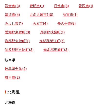
岩倉市(3)
豊明市(1)
日進市(8)
愛西市(1)
清須市(4)
北名古屋市(10)
弥富市(1)
みよし市(1)
あま市(4)
長久手市(8)
愛知郡東郷町(3)
丹羽郡扶桑町(1)
海部郡大治町(1)
海部郡蟹江町(7)
知多郡阿久比町(2)
知多郡東浦町(2)
岐阜県
岐阜県全体(2)
岐阜市(2)
北海道
北海道