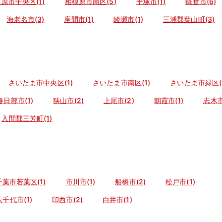
原市中央区(1)
相模原市南区(5)
平塚市(1)
鎌倉市(6)
海老名市(3)
座間市(1)
綾瀬市(1)
三浦郡葉山町(3)
さいたま市中央区(1)
さいたま市南区(1)
さいたま市緑区(1
春日部市(1)
狭山市(2)
上尾市(2)
朝霞市(1)
志木市
入間郡三芳町(1)
千葉市若葉区(1)
市川市(1)
船橋市(2)
松戸市(1)
八千代市(1)
印西市(2)
白井市(1)