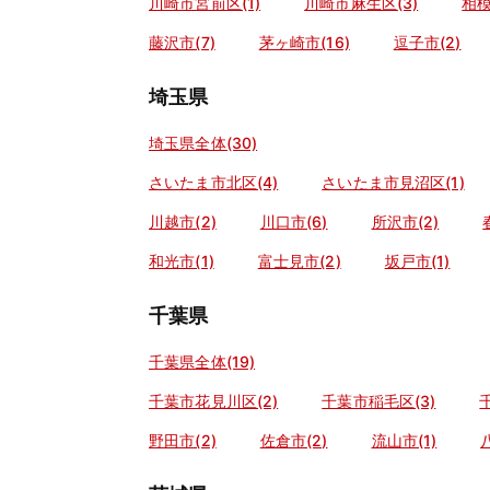
川崎市宮前区(1)
川崎市麻生区(3)
相模
藤沢市(7)
茅ヶ崎市(16)
逗子市(2)
埼玉県
埼玉県全体(30)
さいたま市北区(4)
さいたま市見沼区(1)
川越市(2)
川口市(6)
所沢市(2)
和光市(1)
富士見市(2)
坂戸市(1)
千葉県
千葉県全体(19)
千葉市花見川区(2)
千葉市稲毛区(3)
野田市(2)
佐倉市(2)
流山市(1)