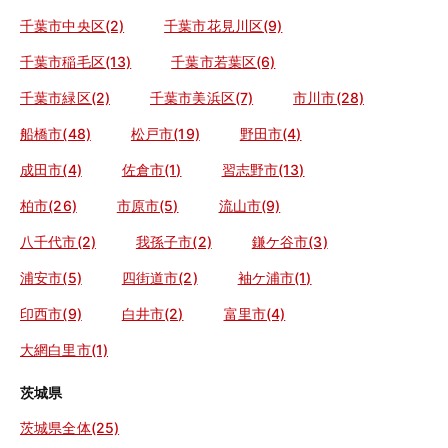
千葉市中央区(2)
千葉市花見川区(9)
千葉市稲毛区(13)
千葉市若葉区(6)
千葉市緑区(2)
千葉市美浜区(7)
市川市(28)
船橋市(48)
松戸市(19)
野田市(4)
成田市(4)
佐倉市(1)
習志野市(13)
柏市(26)
市原市(5)
流山市(9)
八千代市(2)
我孫子市(2)
鎌ケ谷市(3)
浦安市(5)
四街道市(2)
袖ケ浦市(1)
印西市(9)
白井市(2)
富里市(4)
大網白里市(1)
茨城県
茨城県全体(25)