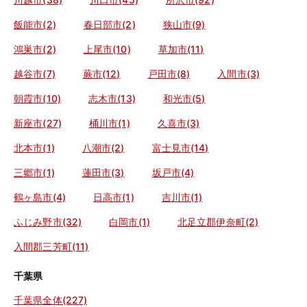
飯能市(2)
春日部市(2)
狭山市(9)
鴻巣市(2)
上尾市(10)
草加市(11)
越谷市(7)
蕨市(12)
戸田市(8)
入間市(3)
朝霞市(10)
志木市(13)
和光市(5)
新座市(27)
桶川市(1)
久喜市(3)
北本市(1)
八潮市(2)
富士見市(14)
三郷市(1)
蓮田市(3)
坂戸市(4)
鶴ヶ島市(4)
日高市(1)
吉川市(1)
ふじみ野市(32)
白岡市(1)
北足立郡伊奈町(2)
入間郡三芳町(11)
千葉県
千葉県全体(227)