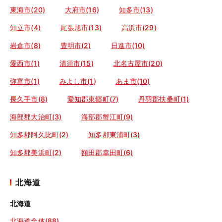
東海市(20)
大府市(16)
知多市(13)
知立市(4)
尾張旭市(13)
高浜市(29)
岩倉市(8)
豊明市(2)
日進市(10)
愛西市(1)
清須市(15)
北名古屋市(20)
弥富市(1)
みよし市(1)
あま市(10)
長久手市(8)
愛知郡東郷町(7)
丹羽郡扶桑町(1)
海部郡大治町(3)
海部郡蟹江町(9)
知多郡阿久比町(2)
知多郡東浦町(3)
知多郡美浜町(2)
額田郡幸田町(6)
北海道
北海道
北海道全体(88)