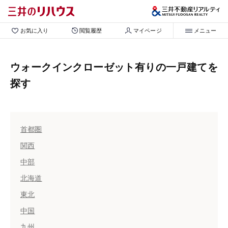
お気に入り
閲覧履歴
マイページ
メニュー
ウォークインクローゼット有りの一戸建てを
探す
首都圏
関西
中部
北海道
東北
中国
九州