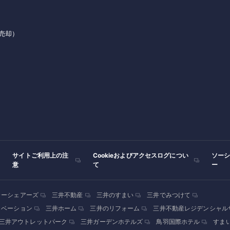
売却）
サイトご利用上の注
Cookieおよびアクセスログについ
ソー
意
て
ー
カーシェアーズ
三井不動産
三井のすまい
三井でみつけて
ノベーション
三井ホーム
三井のリフォーム
三井不動産レジデンシャル
三井アウトレットパーク
三井ガーデンホテルズ
鳥羽国際ホテル
すま