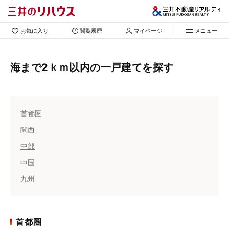
お気に入り
閲覧履歴
マイページ
メニュー
海まで2ｋｍ以内の一戸建てを探す
首都圏
関西
中部
中国
九州
首都圏