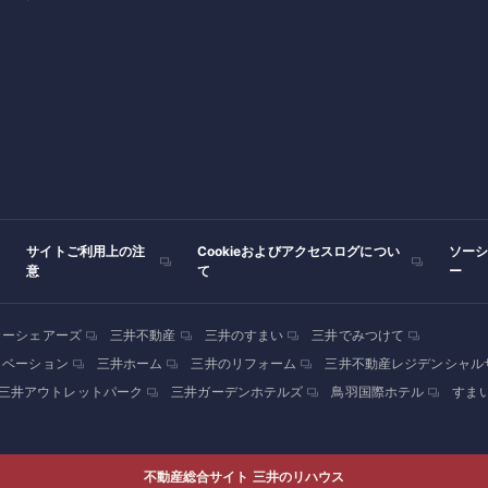
サイトご利用上の注
Cookieおよびアクセスログについ
ソー
意
て
ー
カーシェアーズ
三井不動産
三井のすまい
三井でみつけて
ノベーション
三井ホーム
三井のリフォーム
三井不動産レジデンシャル
三井アウトレットパーク
三井ガーデンホテルズ
鳥羽国際ホテル
すま
不動産総合サイト 三井のリハウス