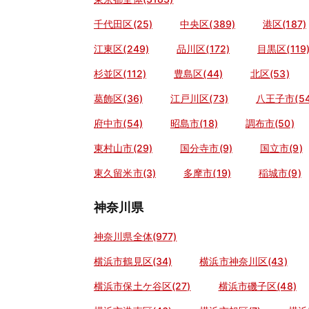
千代田区(25)
中央区(389)
港区(187)
江東区(249)
品川区(172)
目黒区(119
杉並区(112)
豊島区(44)
北区(53)
葛飾区(36)
江戸川区(73)
八王子市(54
府中市(54)
昭島市(18)
調布市(50)
東村山市(29)
国分寺市(9)
国立市(9)
東久留米市(3)
多摩市(19)
稲城市(9)
神奈川県
神奈川県全体(977)
横浜市鶴見区(34)
横浜市神奈川区(43)
横浜市保土ケ谷区(27)
横浜市磯子区(48)