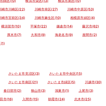
市緑区(10)
横浜市栄区(13)
横浜市泉区(10)
川崎市川崎区(22)
川崎市幸区(27)
川崎市中原区(53)
川崎市宮前区(34)
川崎市麻生区(10)
相模原市緑区(4)
横須賀市(10)
平塚市(22)
鎌倉市(14)
藤沢市(62)
厚木市(7)
大和市(9)
海老名市(9)
座間市(2)
1)
さいたま市見沼区(3)
さいたま市中央区(15)
さいたま市南区(21)
さいたま市緑区(5)
川越市(30)
春日部市(2)
狭山市(3)
鴻巣市(1)
上尾市(3)
田市(16)
入間市(15)
朝霞市(24)
志木市(25)