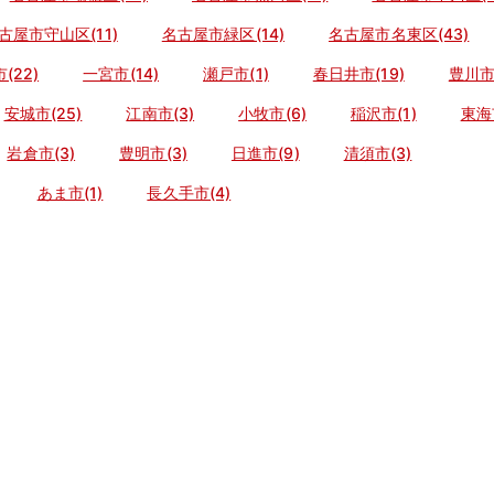
古屋市守山区(11)
名古屋市緑区(14)
名古屋市名東区(43)
(22)
一宮市(14)
瀬戸市(1)
春日井市(19)
豊川市(
安城市(25)
江南市(3)
小牧市(6)
稲沢市(1)
東海
岩倉市(3)
豊明市(3)
日進市(9)
清須市(3)
あま市(1)
長久手市(4)