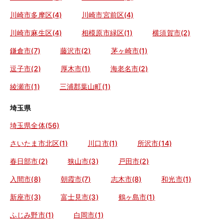
川崎市多摩区(4)
川崎市宮前区(4)
川崎市麻生区(4)
相模原市緑区(1)
横須賀市(2)
鎌倉市(7)
藤沢市(2)
茅ヶ崎市(1)
逗子市(2)
厚木市(1)
海老名市(2)
綾瀬市(1)
三浦郡葉山町(1)
埼玉県
埼玉県全体(56)
さいたま市北区(1)
川口市(1)
所沢市(14)
春日部市(2)
狭山市(3)
戸田市(2)
入間市(8)
朝霞市(7)
志木市(8)
和光市(1)
新座市(3)
富士見市(3)
鶴ヶ島市(1)
ふじみ野市(1)
白岡市(1)