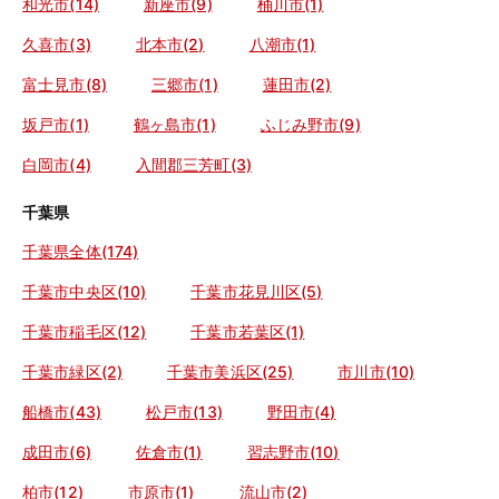
和光市(14)
新座市(9)
桶川市(1)
久喜市(3)
北本市(2)
八潮市(1)
富士見市(8)
三郷市(1)
蓮田市(2)
坂戸市(1)
鶴ヶ島市(1)
ふじみ野市(9)
白岡市(4)
入間郡三芳町(3)
千葉県
千葉県全体(174)
千葉市中央区(10)
千葉市花見川区(5)
千葉市稲毛区(12)
千葉市若葉区(1)
千葉市緑区(2)
千葉市美浜区(25)
市川市(10)
船橋市(43)
松戸市(13)
野田市(4)
成田市(6)
佐倉市(1)
習志野市(10)
柏市(12)
市原市(1)
流山市(2)