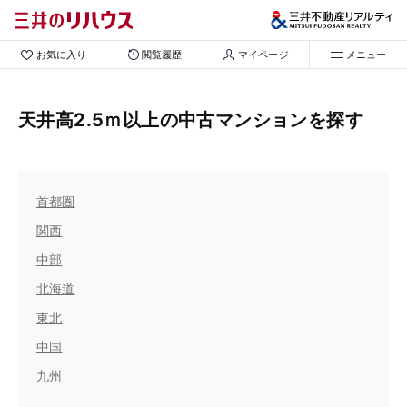
お気に入り
閲覧履歴
マイページ
メニュー
天井高2.5ｍ以上の中古マンションを探す
首都圏
関西
中部
北海道
東北
中国
九州