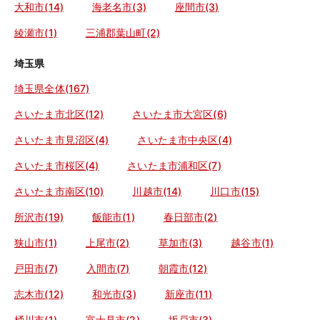
大和市(14)
海老名市(3)
座間市(3)
綾瀬市(1)
三浦郡葉山町(2)
埼玉県
埼玉県全体(167)
さいたま市北区(12)
さいたま市大宮区(6)
さいたま市見沼区(4)
さいたま市中央区(4)
さいたま市桜区(4)
さいたま市浦和区(7)
さいたま市南区(10)
川越市(14)
川口市(15)
所沢市(19)
飯能市(1)
春日部市(2)
狭山市(1)
上尾市(2)
草加市(3)
越谷市(1)
戸田市(7)
入間市(7)
朝霞市(12)
志木市(12)
和光市(3)
新座市(11)
桶川市(1)
富士見市(2)
坂戸市(3)