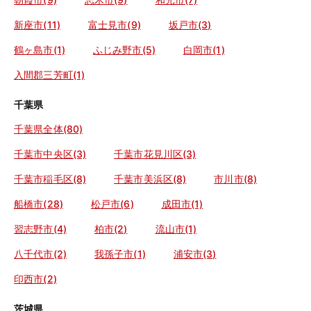
新座市(11)
富士見市(9)
坂戸市(3)
鶴ヶ島市(1)
ふじみ野市(5)
白岡市(1)
入間郡三芳町(1)
千葉県
千葉県全体(80)
千葉市中央区(3)
千葉市花見川区(3)
千葉市稲毛区(8)
千葉市美浜区(8)
市川市(8)
船橋市(28)
松戸市(6)
成田市(1)
習志野市(4)
柏市(2)
流山市(1)
八千代市(2)
我孫子市(1)
浦安市(3)
印西市(2)
茨城県