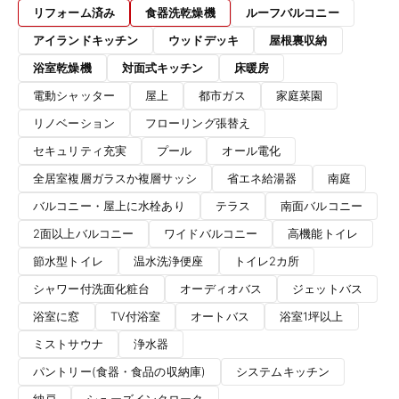
リフォーム済み
食器洗乾燥機
ルーフバルコニー
アイランドキッチン
ウッドデッキ
屋根裏収納
浴室乾燥機
対面式キッチン
床暖房
電動シャッター
屋上
都市ガス
家庭菜園
リノベーション
フローリング張替え
セキュリティ充実
プール
オール電化
全居室複層ガラスか複層サッシ
省エネ給湯器
南庭
バルコニー・屋上に水栓あり
テラス
南面バルコニー
2面以上バルコニー
ワイドバルコニー
高機能トイレ
節水型トイレ
温水洗浄便座
トイレ2カ所
シャワー付洗面化粧台
オーディオバス
ジェットバス
浴室に窓
TV付浴室
オートバス
浴室1坪以上
ミストサウナ
浄水器
パントリー(食器・食品の収納庫)
システムキッチン