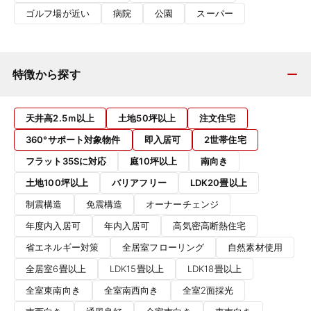
ゴルフ場が近い
病院
公園
スーパー
特徴から探す
天井高2.5ｍ以上
土地50坪以上
注文住宅
360°サポート対象物件
即入居可
2世帯住宅
フラット35Sに対応
庭10坪以上
南向き
土地100坪以上
バリアフリー
LDK20畳以上
制震構造
免震構造
オーナーチェンジ
年度内入居可
年内入居可
高気密高断熱住宅
省エネルギー対策
全居室フローリング
自然素材使用
全居室6畳以上
LDK15畳以上
LDK18畳以上
全室東南向き
全室南西向き
全室2面採光