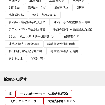
南西向き
通風良好
全室南向き
東南向き
3面採光
陽当たり良好
3階建以上
2階建
地盤調査済
修繕・点検の記録
新築時・増改築時の設計図
建築士等の建物検査報告書
フラット35・S適合証明書
瑕疵保証付(不動産会社独自)
BELS／省エネ基準適合認定書あり
低炭素住宅
建築確認完了検査済証
設計住宅性能評価書
長期優良住宅認定通知書
耐震基準適合証明書
庭3坪以上
間取り有り
設備から探す
庭
ディスポーザー(生ごみ粉砕処理器)
IHクッキングヒーター
太陽光発電システム