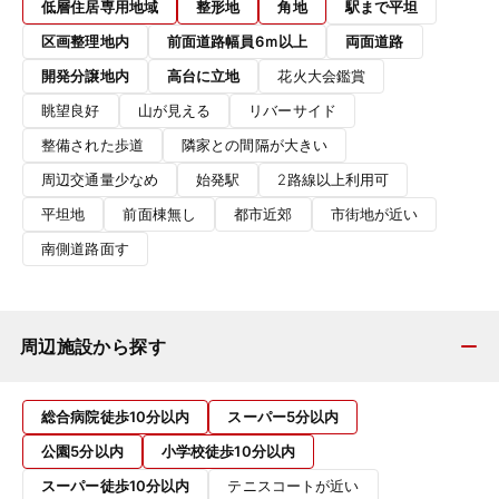
低層住居専用地域
整形地
角地
駅まで平坦
区画整理地内
前面道路幅員6ｍ以上
両面道路
開発分譲地内
高台に立地
花火大会鑑賞
眺望良好
山が見える
リバーサイド
整備された歩道
隣家との間隔が大きい
周辺交通量少なめ
始発駅
2路線以上利用可
平坦地
前面棟無し
都市近郊
市街地が近い
南側道路面す
周辺施設から探す
総合病院徒歩10分以内
スーパー5分以内
公園5分以内
小学校徒歩10分以内
スーパー徒歩10分以内
テニスコートが近い