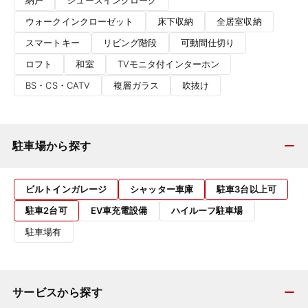
納戸
シューズインクローク
ウォークインクローゼット
床下収納
全居室収納
スマートキー
リビング階段
可動間仕切り
ロフト
和室
TVモニタ付インターホン
BS・CS・CATV
複層ガラス
吹抜け
駐車場から探す
ビルトインガレージ
シャッター車庫
駐車3台以上可
駐車2台可
EV車充電設備
ハイルーフ駐車場
駐車場有
サービスから探す