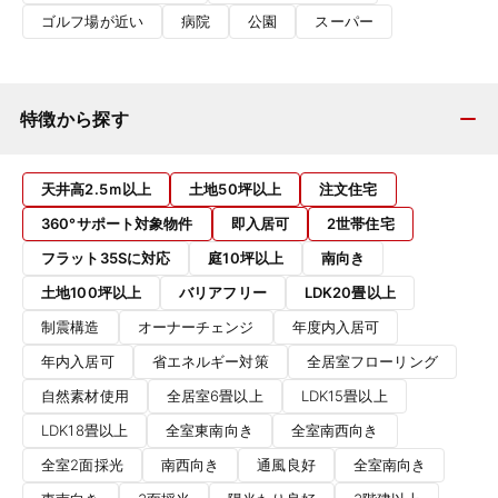
ゴルフ場が近い
病院
公園
スーパー
特徴から探す
天井高2.5ｍ以上
土地50坪以上
注文住宅
360°サポート対象物件
即入居可
2世帯住宅
フラット35Sに対応
庭10坪以上
南向き
土地100坪以上
バリアフリー
LDK20畳以上
制震構造
オーナーチェンジ
年度内入居可
年内入居可
省エネルギー対策
全居室フローリング
自然素材使用
全居室6畳以上
LDK15畳以上
LDK18畳以上
全室東南向き
全室南西向き
全室2面採光
南西向き
通風良好
全室南向き