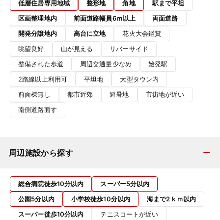
低層住居専用地域
整形地
角地
駅まで平坦
区画整理地内
前面道路幅員6ｍ以上
両面道路
開発分譲地内
高台に立地
花火大会鑑賞
眺望良好
山が見える
リバーサイド
整備された歩道
周辺交通量少なめ
始発駅
2路線以上利用可
平坦地
大型タウン内
前面棟無し
都市近郊
避暑地
市街地が近い
南側道路面す
周辺施設から探す
総合病院徒歩10分以内
スーパー5分以内
公園5分以内
小学校徒歩10分以内
海まで2ｋｍ以内
スーパー徒歩10分以内
テニスコートが近い