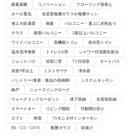
家庭菜園
リノベーション
フローリング張替え
オール電化
全居室複層ガラスか複層サッシ
省エネ給湯器
南庭
バルコニー・屋上に水栓あり
テラス
南面バルコニー
2面以上バルコニー
ワイドバルコニー
高機能トイレ
節水型トイレ
温水洗浄便座
トイレ2カ所
シャワー付洗面化粧台
ジェットバス
浴室に窓
TV付浴室
オートバス
浴室1坪以上
ミストサウナ
浄水器
パントリー(食器・食品の収納庫)
システムキッチン
納戸
シューズインクローク
ウォークインクローゼット
床下収納
全居室収納
スマートキー
リビング階段
可動間仕切り
ロフト
和室
TVモニタ付インターホン
BS・CS・CATV
複層ガラス
吹抜け