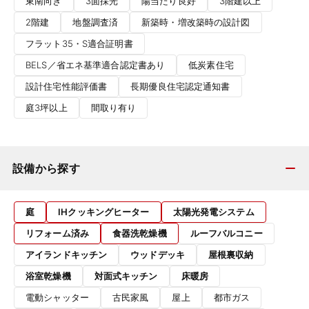
東南向き
3面採光
陽当たり良好
3階建以上
2階建
地盤調査済
新築時・増改築時の設計図
フラット35・S適合証明書
BELS／省エネ基準適合認定書あり
低炭素住宅
設計住宅性能評価書
長期優良住宅認定通知書
庭3坪以上
間取り有り
設備から探す
庭
IHクッキングヒーター
太陽光発電システム
リフォーム済み
食器洗乾燥機
ルーフバルコニー
アイランドキッチン
ウッドデッキ
屋根裏収納
浴室乾燥機
対面式キッチン
床暖房
電動シャッター
古民家風
屋上
都市ガス