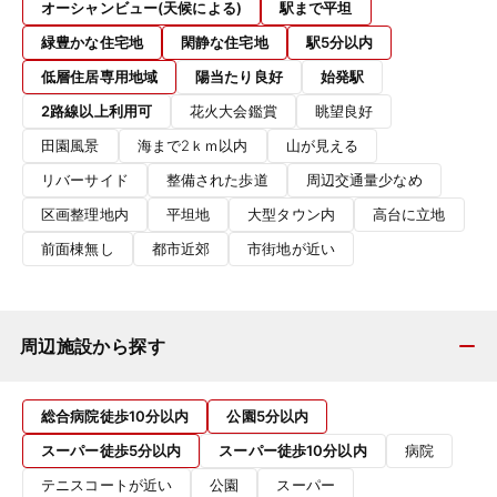
オーシャンビュー(天候による)
駅まで平坦
緑豊かな住宅地
閑静な住宅地
駅5分以内
低層住居専用地域
陽当たり良好
始発駅
2路線以上利用可
花火大会鑑賞
眺望良好
田園風景
海まで2ｋｍ以内
山が見える
リバーサイド
整備された歩道
周辺交通量少なめ
区画整理地内
平坦地
大型タウン内
高台に立地
前面棟無し
都市近郊
市街地が近い
周辺施設から探す
総合病院徒歩10分以内
公園5分以内
スーパー徒歩5分以内
スーパー徒歩10分以内
病院
テニスコートが近い
公園
スーパー