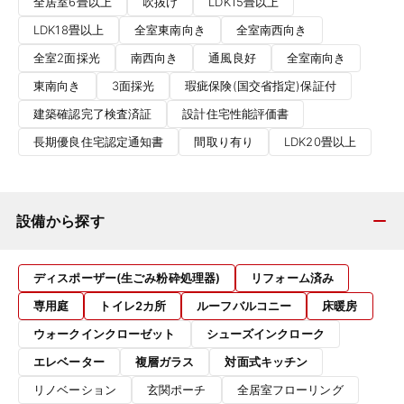
全居室6畳以上
吹抜け
LDK15畳以上
LDK18畳以上
全室東南向き
全室南西向き
全室2面採光
南西向き
通風良好
全室南向き
東南向き
3面採光
瑕疵保険(国交省指定)保証付
建築確認完了検査済証
設計住宅性能評価書
長期優良住宅認定通知書
間取り有り
LDK20畳以上
設備から探す
ディスポーザー(生ごみ粉砕処理器)
リフォーム済み
専用庭
トイレ2カ所
ルーフバルコニー
床暖房
ウォークインクローゼット
シューズインクローク
エレベーター
複層ガラス
対面式キッチン
リノベーション
玄関ポーチ
全居室フローリング