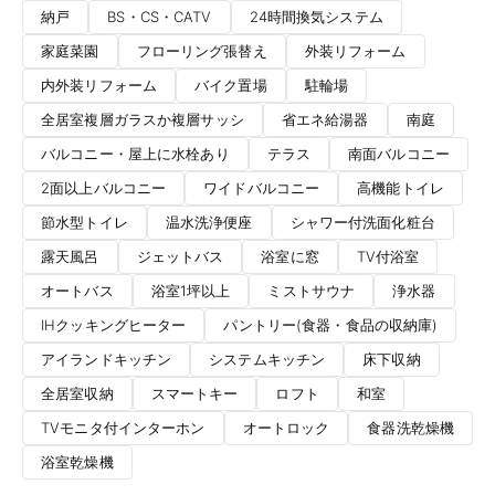
納戸
BS・CS・CATV
24時間換気システム
家庭菜園
フローリング張替え
外装リフォーム
内外装リフォーム
バイク置場
駐輪場
全居室複層ガラスか複層サッシ
省エネ給湯器
南庭
バルコニー・屋上に水栓あり
テラス
南面バルコニー
2面以上バルコニー
ワイドバルコニー
高機能トイレ
節水型トイレ
温水洗浄便座
シャワー付洗面化粧台
露天風呂
ジェットバス
浴室に窓
TV付浴室
オートバス
浴室1坪以上
ミストサウナ
浄水器
IHクッキングヒーター
パントリー(食器・食品の収納庫)
アイランドキッチン
システムキッチン
床下収納
全居室収納
スマートキー
ロフト
和室
TVモニタ付インターホン
オートロック
食器洗乾燥機
浴室乾燥機