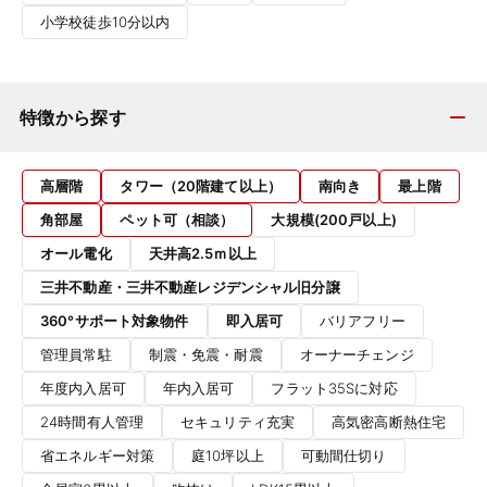
小学校徒歩10分以内
特徴から探す
高層階
タワー（20階建て以上）
南向き
最上階
角部屋
ペット可（相談）
大規模(200戸以上)
オール電化
天井高2.5ｍ以上
三井不動産・三井不動産レジデンシャル旧分譲
360°サポート対象物件
即入居可
バリアフリー
管理員常駐
制震・免震・耐震
オーナーチェンジ
年度内入居可
年内入居可
フラット35Sに対応
24時間有人管理
セキュリティ充実
高気密高断熱住宅
省エネルギー対策
庭10坪以上
可動間仕切り