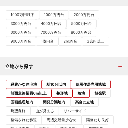
1000万円以下
1000万円台
2000万円台
3000万円台
4000万円台
5000万円台
6000万円台
7000万円台
8000万円台
9000万円台
1億円台
2億円台
3億円以上
立地から探す
緑豊かな住宅地
駅10分以内
低層住居専用地域
前面道路幅員6ｍ以上
整形地
角地
始発駅
区画整理地内
開発分譲地内
高台に立地
眺望良好
山が見える
リバーサイド
整備された歩道
周辺交通量少なめ
陽当たり良好