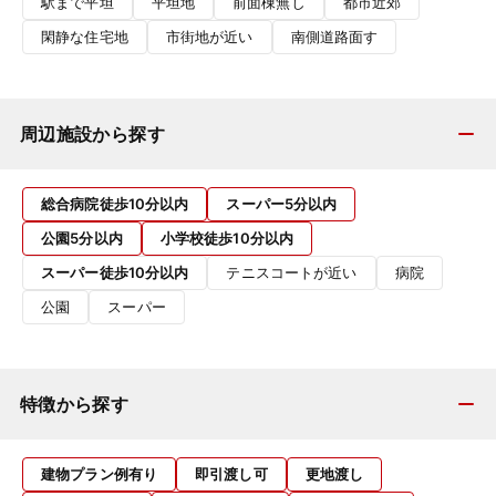
駅まで平坦
平坦地
前面棟無し
都市近郊
閑静な住宅地
市街地が近い
南側道路面す
周辺施設から探す
総合病院徒歩10分以内
スーパー5分以内
公園5分以内
小学校徒歩10分以内
スーパー徒歩10分以内
テニスコートが近い
病院
公園
スーパー
特徴から探す
建物プラン例有り
即引渡し可
更地渡し