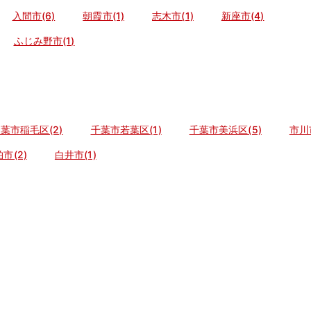
入間市(6)
朝霞市(1)
志木市(1)
新座市(4)
ふじみ野市(1)
葉市稲毛区(2)
千葉市若葉区(1)
千葉市美浜区(5)
市川市
柏市(2)
白井市(1)