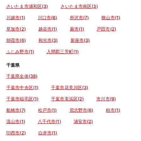
さいたま市浦和区(3)
さいたま市南区(3)
川越市(1)
川口市(8)
所沢市(7)
狭山市(1)
草加市(2)
越谷市(1)
蕨市(1)
戸田市(2)
朝霞市(6)
和光市(3)
新座市(3)
ふじみ野市(1)
入間郡三芳町(1)
千葉県
千葉県全体(38)
千葉市中央区(1)
千葉市花見川区(3)
千葉市稲毛区(1)
千葉市美浜区(2)
市川市(9)
船橋市(7)
松戸市(1)
習志野市(6)
柏市(1)
流山市(1)
八千代市(1)
浦安市(2)
印西市(2)
白井市(1)