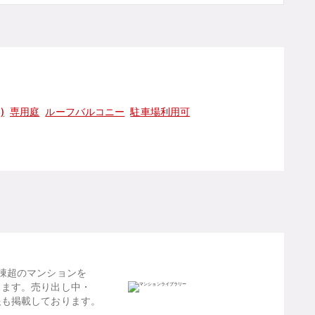
)
専用庭
ルーフバルコニー
駐車場利用可
棟超のマンションを
します。売り出し中・
報も掲載しております。