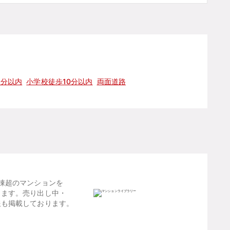
5分以内
小学校徒歩10分以内
両面道路
棟超のマンションを
します。売り出し中・
報も掲載しております。