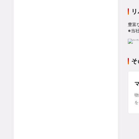
リ
豊富
※当
そ
物
を