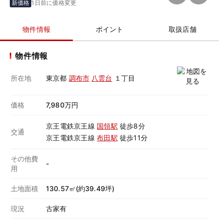
新価格
1日前に価格変更
物件情報
ポイント
取扱店舗
物件情報
所在地
東京都
調布市
八雲台
１丁目
価格
7,980万円
京王電鉄京王線
国領駅
徒歩8分
交通
京王電鉄京王線
布田駅
徒歩11分
その他費
-
用
土地面積
130.57㎡(約39.49坪)
現況
古家有