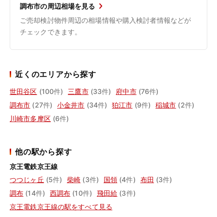
調布市の周辺相場を見る
ご売却検討物件周辺の相場情報や購入検討者情報などが
チェックできます。
近くのエリアから探す
世田谷区
(100件)
三鷹市
(33件)
府中市
(76件)
調布市
(27件)
小金井市
(34件)
狛江市
(9件)
稲城市
(2件)
川崎市多摩区
(6件)
他の駅から探す
京王電鉄京王線
つつじヶ丘
(5件)
柴崎
(3件)
国領
(4件)
布田
(3件)
調布
(14件)
西調布
(10件)
飛田給
(3件)
京王電鉄京王線の駅をすべて見る