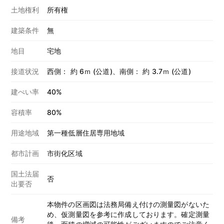
土地権利
所有権
建築条件
無
地目
宅地
接道状況
西側： 約 6ｍ (公道)、南側： 約 3.7ｍ (公道)
建ぺい率
40%
容積率
80%
用途地域
第一種低層住居専用地域
都市計画
市街化区域
国土法届
否
出要否
本物件の区画図は法務局備え付けの測量図がないた
め、仮測量図を参考に作成しております。確定測量
備考