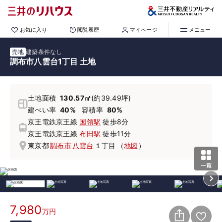
お気に入り
閲覧履歴
マイページ
メニュー
売地
建築条件なし
調布市八雲台1丁目 土地
土地面積
130.57㎡
(約39.49坪)
建ぺい率
40%
容積率
80%
京王電鉄京王線
国領駅
徒歩8分
京王電鉄京王線
布田駅
徒歩11分
東京都
調布市
八雲台
１丁目
（
地図
）
7,980
万円