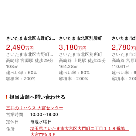
さいたま市北区吉野町2丁目 C区画
さいたま市北区別所町
2,490
3,180
2,780
万円
万円
万
さいたま市北区吉野町２丁目
さいたま市北区別所町
さいたま市
高崎線 宮原駅 徒歩29分
高崎線 上尾駅 徒歩25分
高崎線 宮原
108㎡
164.28㎡
110.61㎡
建ぺい率：60%
建ぺい率：60%
建ぺい率：6
容積率：200%
容積率：200%
容積率：20
担当店舗へ問い合わせる
三井のリハウス 大宮センター
営業時間
10:00～18:00
定休日
毎週水曜日
埼玉県さいたま市大宮区大門町ニ丁目１１８番地
住所
大宮門街３Ｆ