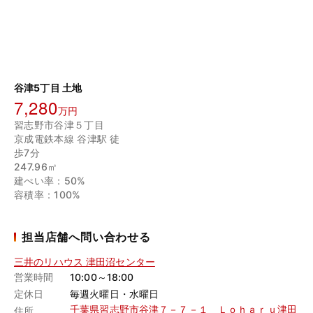
谷津5丁目 土地
7,280
万円
習志野市谷津５丁目
京成電鉄本線 谷津駅 徒
歩7分
247.96㎡
建ぺい率：50%
容積率：100%
担当店舗へ問い合わせる
三井のリハウス 津田沼センター
営業時間
10:00～18:00
定休日
毎週火曜日・水曜日
千葉県習志野市谷津７－７－１ Ｌｏｈａｒｕ津田
住所