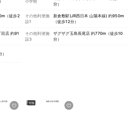
）
小学校
分）
0m（徒歩2
その他利便施
新倉敷駅(JR西日本 山陽本線) 約950m
設1
（徒歩12分）
目店 約91
その他利便施
ザグザグ玉島長尾店 約770m（徒歩10
設3
分）
分）
売地