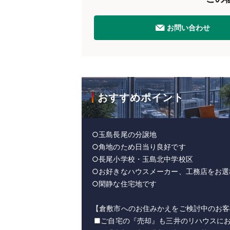
お問い合わせ
おすすめポイント
○玉島長尾の分譲地
○角地のため日当り良好です
○長尾小学校・玉島北中学校区
○お好きなハウスメーカー、工務店をお選
○閑静な住宅地です
【倉敷市へのお住みかえをご検討中のお客
■ご自宅の『売却』も三井のリハウスに