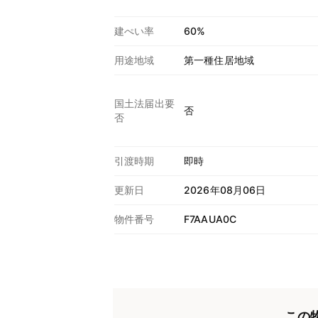
建ぺい率
60%
用途地域
第一種住居地域
国土法届出要
否
否
引渡時期
即時
更新日
2026年08月06日
物件番号
F7AAUA0C
この