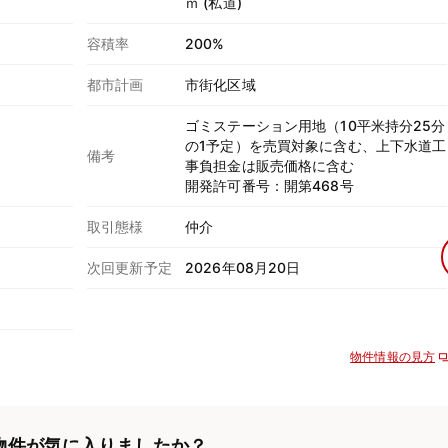
ｍ (私道)
容積率
200%
都市計画
市街化区域
ゴミステーション用地（10平米持分25分
の1予定）を売買対象に含む、上下水道工
備考
事負担金は販売価格に含む
開発許可番号：開第468号
取引態様
仲介
次回更新予定
2026年08月20日
物件情報の見方
物件が気に入りましたか？