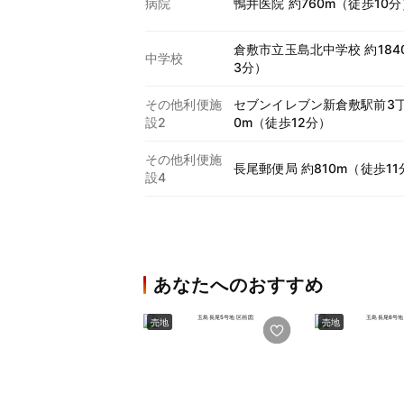
病院
鴨井医院 約760m（徒歩10分
倉敷市立玉島北中学校 約184
中学校
3分）
その他利便施
セブンイレブン新倉敷駅前3丁
設2
0m（徒歩12分）
その他利便施
長尾郵便局 約810m（徒歩11
設4
あなたへのおすすめ
売地
売地