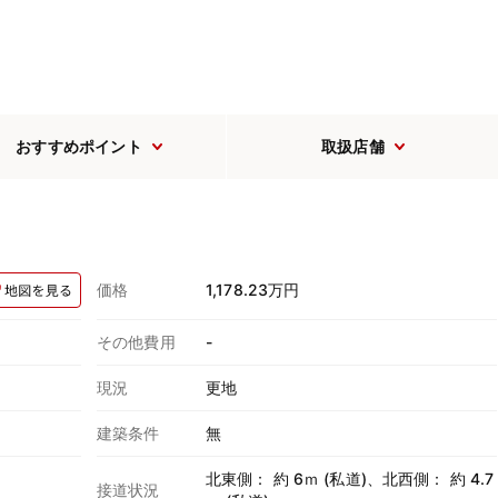
おすすめポイント
取扱店舗
価格
1,178.23万円
その他費用
-
現況
更地
建築条件
無
北東側： 約 6ｍ (私道)、北西側： 約 4.7
接道状況