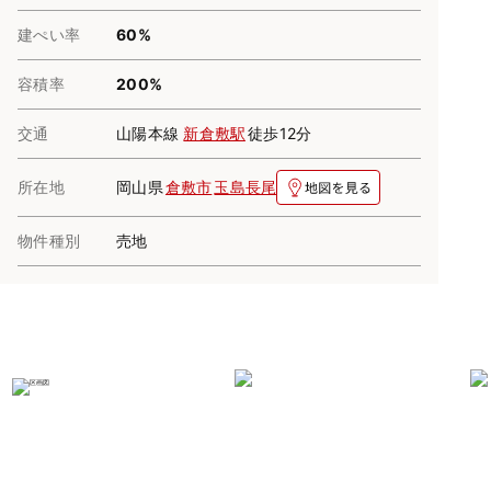
建ぺい率
60%
容積率
200%
交通
山陽本線
新倉敷駅
徒歩12分
所在地
岡山県
倉敷市
玉島長尾
物件種別
売地