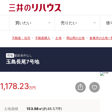
買いたい
売りたい
借
不動産・住宅
不動産購入
土地
岡山県の土地
倉敷市の土地一
売地
建築条件なし
玉島長尾7号地
1,178.23
万円
土地面積
153.98㎡
(約46.57坪)