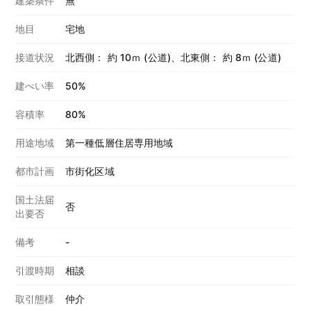
建築条件
無
地目
宅地
接道状況
北西側： 約 10ｍ (公道)、北東側： 約 8ｍ (公道)
建ぺい率
50%
容積率
80%
用途地域
第一種低層住居専用地域
都市計画
市街化区域
国土法届
否
出要否
備考
-
引渡時期
相談
取引態様
仲介