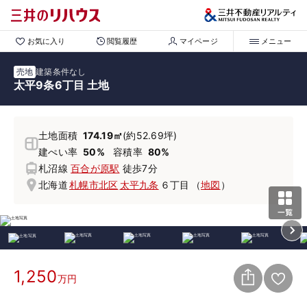
お気に入り
閲覧履歴
マイページ
メニュー
売地
建築条件なし
太平9条6丁目 土地
土地面積
174.19㎡
(約52.69坪)
建ぺい率
50%
容積率
80%
札沼線
百合が原駅
徒歩7分
北海道
札幌市北区
太平九条
６丁目
（
地図
）
1,250
万円