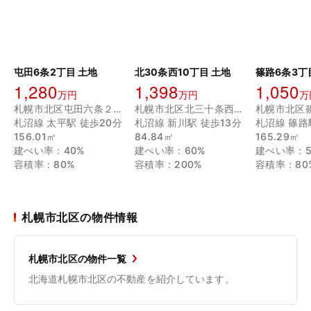
屯田6条2丁目 土地
北30条西10丁目 土地
篠路6条3丁
1,280
1,398
1,050
万円
万円
万
札幌市北区屯田六条２丁目
札幌市北区北三十条西１０丁目
札沼線 太平駅 徒歩20分
札沼線 新川駅 徒歩13分
札沼線 篠路
156.01㎡
84.84㎡
165.29㎡
建ぺい率：40%
建ぺい率：60%
建ぺい率：5
容積率：80%
容積率：200%
容積率：80
札幌市北区の物件情報
札幌市北区の物件一覧
北海道札幌市北区の不動産を紹介しています。