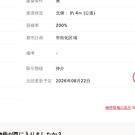
建築条件
無
接道状況
北側： 約 4ｍ (公道)
容積率
200%
都市計画
市街化区域
備考
-
取引態様
仲介
次回更新予定
2026年08月22日
物件情報の見方
物件が気に入りましたか？