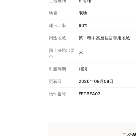
土地権利
所有権
地目
宅地
建ぺい率
60%
用途地域
第一種中高層住居専用地域
国土法届出要
否
否
引渡時期
相談
更新日
2026年08月08日
物件番号
FECBEA03
この