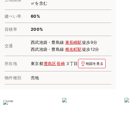
㎡を含む
建ぺい率
60%
容積率
200%
西武池袋・豊島線
東長崎駅
徒歩9分
交通
西武池袋・豊島線
椎名町駅
徒歩12分
所在地
東京都
豊島区
長崎
３丁目
物件種別
売地