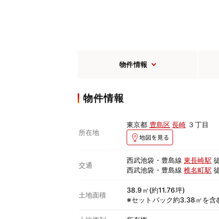
物件情報
物件情報
東京都
豊島区
長崎
３丁目
所在地
西武池袋・豊島線
東長崎駅
徒
交通
西武池袋・豊島線
椎名町駅
徒
38.9㎡(約11.76坪)
土地面積
※セットバック約3.38㎡を含