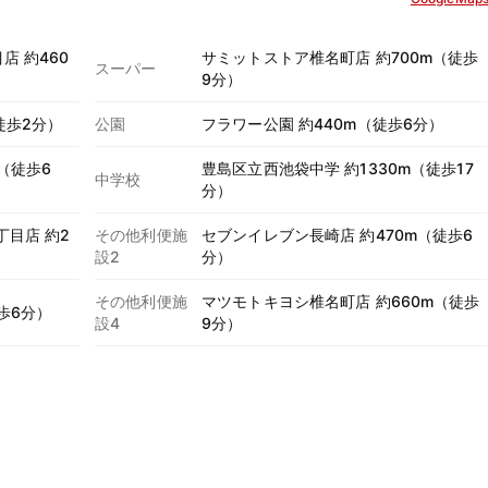
店 約460
サミットストア椎名町店 約700m（徒歩
スーパー
9分）
徒歩2分）
公園
フラワー公園 約440m（徒歩6分）
（徒歩6
豊島区立西池袋中学 約1330m（徒歩17
中学校
分）
目店 約2
その他利便施
セブンイレブン長崎店 約470m（徒歩6
設2
分）
その他利便施
マツモトキヨシ椎名町店 約660m（徒歩
歩6分）
設4
9分）