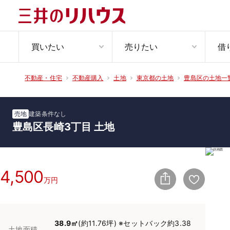
買いたい
売りたい
借
不動産・住宅
不動産購入
土地
東京都の土地
豊島区の土地一
売地
建築条件なし
豊島区長崎3丁目 土地
4,500
万円
38.9㎡
(約11.76坪) ※セットバック約3.38
土地面積