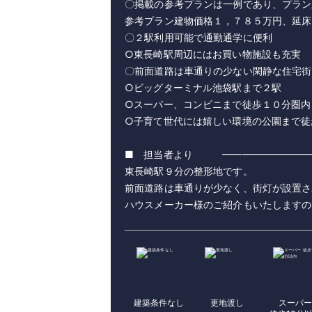
〇掲載の参考プランは一例であり、プラン
参考プラン建物価格１，７８５万円、延床
〇２駅利用可能で通勤通学に便利
○東長崎駅周辺にはお買い物施設も充実
〇前面道路は車通りの少ない閑静な住宅街
○ビッグターミナル池袋駅まで２駅
○スーパー、コンビニまで徒歩１０分圏内
○子育て世代には嬉しい環境の公園まで徒
■ 担当者より ━━━━━━━━━
東長崎駅９分の整形地です。
前面道路は車通りが少なく、街灯が設置さ
建築条件なし
更地渡し
スーパ