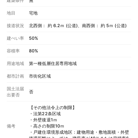
建築条件
無
地目
宅地
接道状況
北西側： 約 6.2ｍ (公道)、南西側： 約 5ｍ (公道)
建ぺい率
50%
容積率
80%
用途地域
第一種低層住居専用地域
都市計画
市街化区域
国土法届
否
出要否
【その他法令上の制限】
・法第22条区域
・外壁後退1ｍ
備考
・高さの制限10ｍ
・戸建住環境形成地区：建物用途・敷地面積・外壁