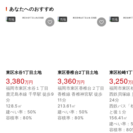
あなたへのおすすめ
売地
売地
売地
東区水谷1丁目土地
東区香椎台2丁目土地
東区松崎1丁
3,380
3,360
3,250
万円
万円
万
福岡市東区水谷１丁目
福岡市東区香椎台２丁目
福岡市東区
鹿児島本線 千早駅 徒歩9
香椎線 香椎神宮駅 徒歩
西鉄貝塚線 
分
11分
24分
128.5㎡
213.61㎡
西鉄バス「
建ぺい率：50%
建ぺい率：50%
と後１分
容積率：80%
容積率：80%
156.41㎡
建ぺい率：5
容積率：80