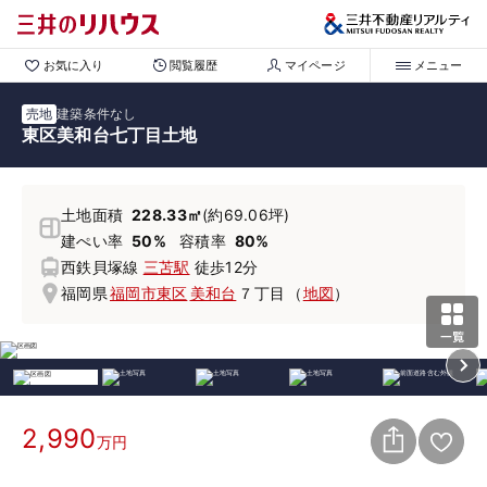
お気に入り
閲覧履歴
マイページ
メニュー
売地
建築条件なし
東区美和台七丁目土地
土地面積
228.33㎡
(約69.06坪)
建ぺい率
50%
容積率
80%
西鉄貝塚線
三苫駅
徒歩12分
福岡県
福岡市東区
美和台
７丁目
（
地図
）
2,990
万円