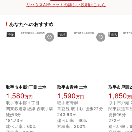
リハウスAIチャットの詳しい説明はこちら
あなたへのおすすめ
売地
売地
売地
取手市本郷1丁目 土地
取手市青柳 土地
取手市戸頭2
1,580
1,590
1,850
万円
万円
万
取手市本郷１丁目
取手市青柳
取手市戸頭
関東鉄道常総線 西取手駅
常磐線 取手駅 徒歩22分
関東鉄道常
徒歩3分
243.63㎡
徒歩16分
181.73㎡
建ぺい率：60%
272㎡
建ぺい率：60%
容積率：200%
建ぺい率：6