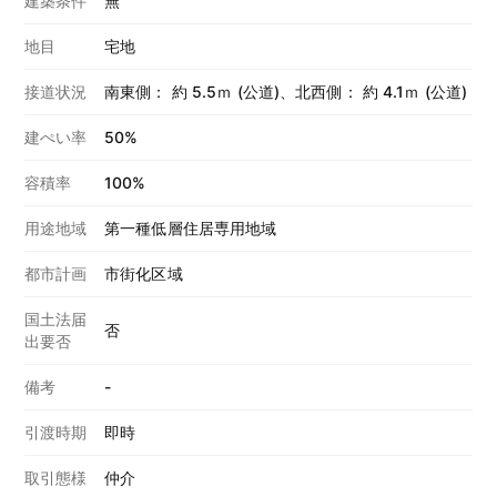
建築条件
無
地目
宅地
接道状況
南東側： 約 5.5ｍ (公道)、北西側： 約 4.1ｍ (公道)
建ぺい率
50%
容積率
100%
用途地域
第一種低層住居専用地域
都市計画
市街化区域
国土法届
否
出要否
備考
-
引渡時期
即時
取引態様
仲介