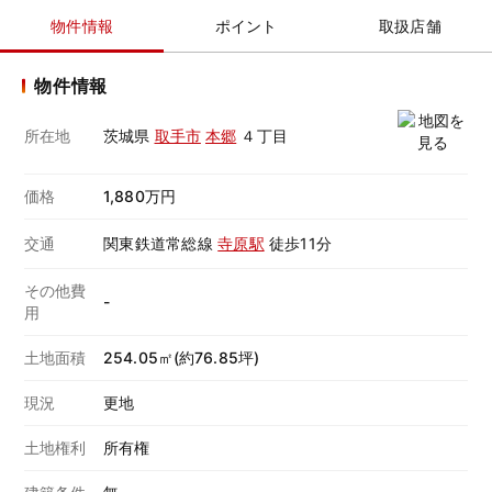
物件情報
ポイント
取扱店舗
物件情報
所在地
茨城県
取手市
本郷
４丁目
価格
1,880万円
交通
関東鉄道常総線
寺原駅
徒歩11分
その他費
-
用
土地面積
254.05㎡(約76.85坪)
現況
更地
土地権利
所有権