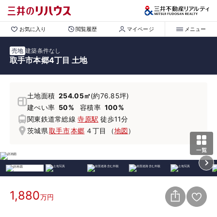
お気に入り
閲覧履歴
マイページ
メニュー
売地
建築条件なし
取手市本郷4丁目 土地
土地面積
254.05㎡
(約76.85坪)
建ぺい率
50%
容積率
100%
関東鉄道常総線
寺原駅
徒歩11分
茨城県
取手市
本郷
４丁目
（
地図
）
1,880
万円