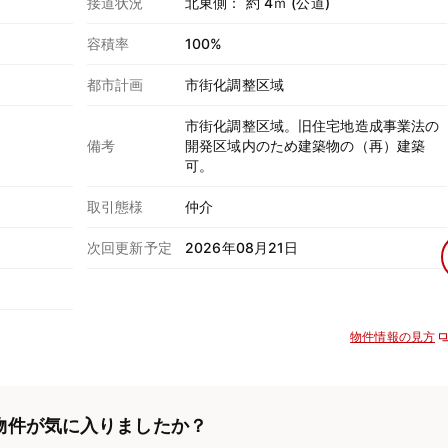
接道状況
北東側： 約 4ｍ (公道)
容積率
100%
都市計画
市街化調整区域
市街化調整区域。旧住宅地造成事業法の
備考
開発区域内のため建築物の（再）建築
可。
取引態様
仲介
次回更新予定
2026年08月21日
物件情報の見方
物件が気に入りましたか？