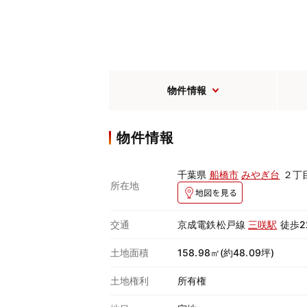
物件情報
物件情報
千葉県
船橋市
みやぎ台
２丁
所在地
交通
京成電鉄松戸線
三咲駅
徒歩2
土地面積
158.98㎡(約48.09坪)
土地権利
所有権