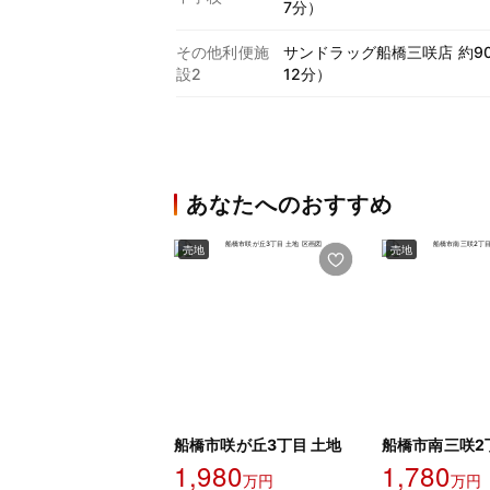
7分）
その他利便施
サンドラッグ船橋三咲店 約9
設2
12分）
あなたへのおすすめ
売地
売地
船橋市咲が丘3丁目 土地
船橋市南三咲2
1,980
1,780
万円
万円