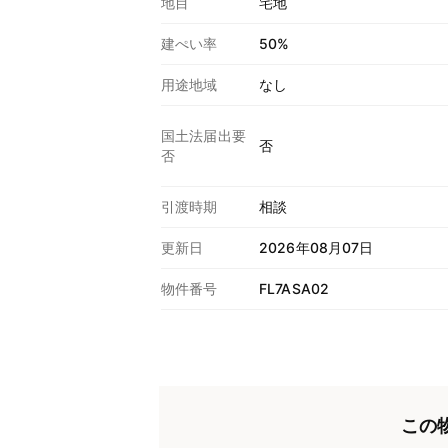
地目
宅地
建ぺい率
50%
用途地域
なし
国土法届出要
否
否
引渡時期
相談
更新日
2026年08月07日
物件番号
FL7ASA02
この