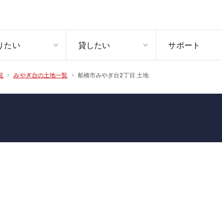
りたい
貸したい
サポート
船橋市みやぎ台2丁目 土地
覧
みやぎ台の土地一覧