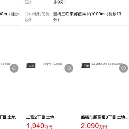
設1
歩9分）
00m（徒歩
その他利便施
船橋三咲東郵便局 約1000m（徒歩13
設3
分）
売地
売地
丁目 土地
二宮2丁目 土地
船橋市新高根3丁目 土地 3号地
1,940
2,090
万円
万円