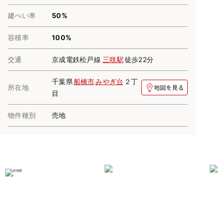
建ぺい率
50%
容積率
100%
交通
京成電鉄松戸線
三咲駅
徒歩22分
千葉県
船橋市
みやぎ台
２丁
所在地
目
物件種別
売地