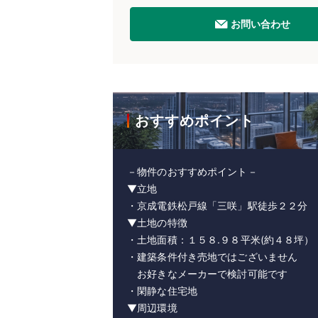
お問い合わせ
おすすめポイント
－物件のおすすめポイント－
▼立地
・京成電鉄松戸線「三咲」駅徒歩２２分
▼土地の特徴
・土地面積：１５８.９８平米(約４８坪）
・建築条件付き売地ではございません
お好きなメーカーで検討可能です
・閑静な住宅地
▼周辺環境