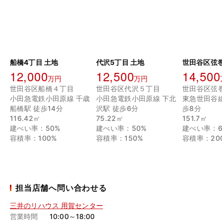
船橋4丁目 土地
代沢5丁目 土地
世田谷区弦
12,000
12,500
14,500
万円
万円
世田谷区船橋４丁目
世田谷区代沢５丁目
世田谷区弦
小田急電鉄小田原線 千歳
小田急電鉄小田原線 下北
東急世田谷線
船橋駅 徒歩14分
沢駅 徒歩6分
歩8分
116.42㎡
75.22㎡
151.7㎡
建ぺい率：50%
建ぺい率：50%
建ぺい率：6
容積率：100%
容積率：150%
容積率：20
担当店舗へ問い合わせる
三井のリハウス 用賀センター
営業時間
10:00～18:00