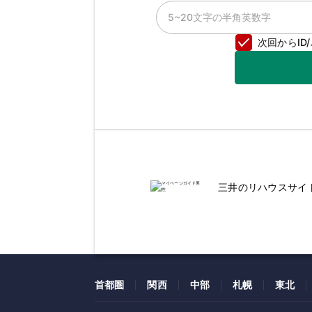
次回からI
三井のリハウスサイ
首都圏
関西
中部
札幌
東北