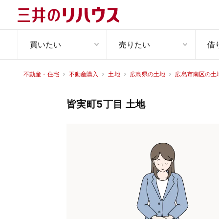
買いたい
売りたい
借
不動産・住宅
不動産購入
土地
広島県の土地
広島市南区の土
皆実町5丁目 土地