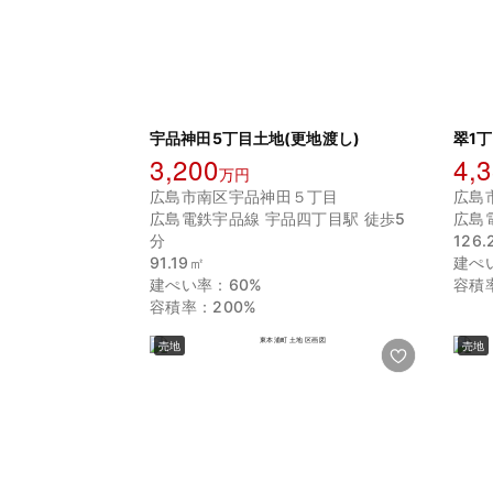
宇品神田5丁目土地(更地渡し)
翠1丁
3,200
4,
万円
広島市南区宇品神田５丁目
広島
広島電鉄宇品線 宇品四丁目駅 徒歩5
広島
分
126
91.19㎡
建ぺ
建ぺい率：60%
容積
容積率：200%
売地
売地