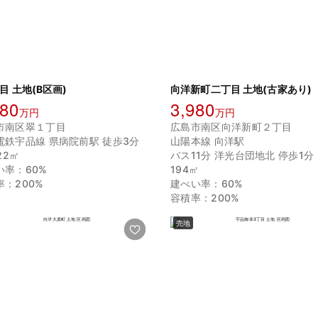
目 土地(B区画)
向洋新町二丁目 土地(古家あり)
380
3,980
万円
万円
市南区翠１丁目
広島市南区向洋新町２丁目
電鉄宇品線 県病院前駅 徒歩3分
山陽本線 向洋駅
.22㎡
バス11分 洋光台団地北 停歩1分
い率：60%
194㎡
率：200%
建ぺい率：60%
容積率：200%
売地