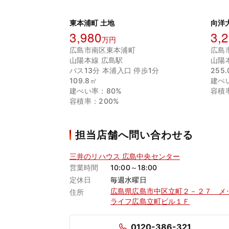
東本浦町 土地
向洋
3,980
3,
万円
広島市南区東本浦町
広島
山陽本線 広島駅
山陽
バス13分 本浦入口 停歩1分
255
109.8㎡
建ぺ
建ぺい率：80%
容積
容積率：200%
担当店舗へ問い合わせる
三井のリハウス 広島中央センター
営業時間
10:00～18:00
定休日
毎週水曜日
広島県広島市中区立町２－２７ メ
住所
ライフ広島立町ビル１Ｆ
0120-386-321