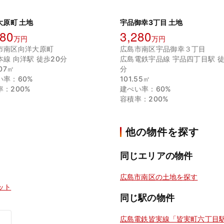
大原町 土地
宇品御幸3丁目 土地
280
3,280
万円
万円
市南区向洋大原町
広島市南区宇品御幸３丁目
本線 向洋駅 徒歩20分
広島電鉄宇品線 宇品四丁目駅 徒
.07㎡
分
い率：60%
101.55㎡
率：200%
建ぺい率：60%
容積率：200%
他の物件を探す
同じエリアの物件
広島市南区の土地を探す
ット
同じ駅の物件
広島電鉄皆実線「皆実町六丁目