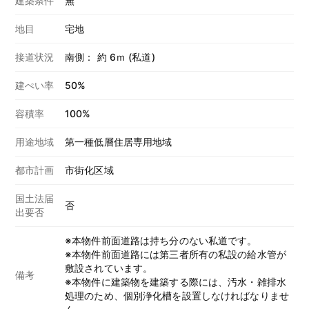
建築条件
無
地目
宅地
接道状況
南側： 約 6ｍ (私道)
建ぺい率
50%
容積率
100%
用途地域
第一種低層住居専用地域
都市計画
市街化区域
国土法届
否
出要否
※本物件前面道路は持ち分のない私道です。
※本物件前面道路には第三者所有の私設の給水管が
敷設されています。
備考
※本物件に建築物を建築する際には、汚水・雑排水
処理のため、個別浄化槽を設置しなければなりませ