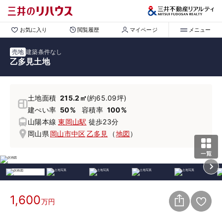
お気に入り
閲覧履歴
マイページ
メニュー
売地
建築条件なし
乙多見土地
土地面積
215.2㎡
(約65.09坪)
建ぺい率
50%
容積率
100%
山陽本線
東岡山駅
徒歩23分
岡山県
岡山市中区
乙多見
（
地図
）
1,600
万円